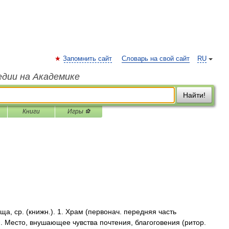
Запомнить сайт
Словарь на свой сайт
RU
едии на Академике
Найти!
Книги
Игры ⚽
 ср. (книжн.). 1. Храм (первонач. передняя часть
н. Место, внушающее чувства почтения, благоговения (ритор.