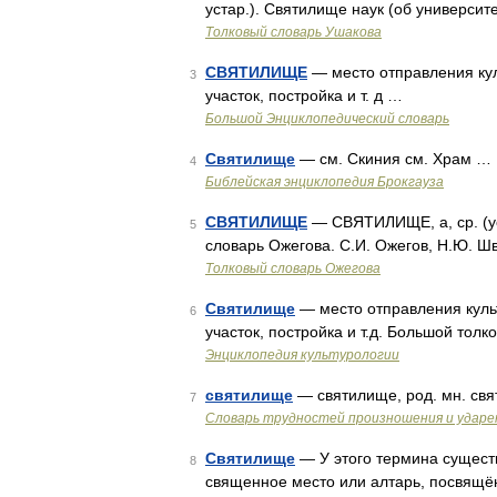
устар.). Святилище наук (об универси
Толковый словарь Ушакова
СВЯТИЛИЩЕ
— место отправления кул
3
участок, постройка и т. д …
Большой Энциклопедический словарь
Святилище
— см. Скиния см. Храм …
4
Библейская энциклопедия Брокгауза
СВЯТИЛИЩЕ
— СВЯТИЛИЩЕ, а, ср. (уста
5
словарь Ожегова. С.И. Ожегов, Н.Ю. Ш
Толковый словарь Ожегова
Святилище
— место отправления куль
6
участок, постройка и т.д. Большой толк
Энциклопедия культурологии
святилище
— святилище, род. мн. св
7
Словарь трудностей произношения и ударен
Святилище
— У этого термина существ
8
священное место или алтарь, посвящён