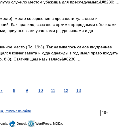
ультур служило местом убежища для преследуемых.&#8230; …
место), место совершения в древности культовых и
оний. Как правило, связано с яркими природными объектами
ми, приустьевыми участками р., урочищами и др …
енное место (Пс. 19:3). Так называлось самое внутреннее
ался ковчег завета и куда однажды в год имел право входить
ар. 8:8). Святилищем называлась&#8230; …
7
8
9
10
11
12
13
ка
,
Реклама на сайте
18+
omla,
Drupal,
WordPress, MODx.