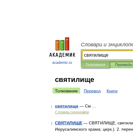
Словари и энциклоп
academic.ru
Толкования
Переводы
святилище
Толкование
Перевод
Книги
святилище
— См …
1
Словарь синонимов
СВЯТИЛИЩЕ
— СВЯТИЛИЩЕ, святилища,
2
Иерусалимского храма; церк.). 2. пере