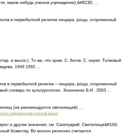
тете, каком нибудь ученом учреждении).&#8230; …
ьтов в первобытной религии пещера, роща, огороженный
р. и высок.). То же, что храм. С. богов. С. науки. Толковый
ведова. 1949 1992 …
тов в первобытной религии – пещера, роща, огороженный
овый словарь по культурологии.. Кононенко Б.И.. 2003 …
ятилищ (не рекомендуется святилищей) …
ия в современном русском языке
уют и другие значения, см. Санктуарий. Святилище&#160;
ный божеству. Во многих религиях считается