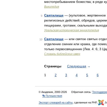
местопребыванием божества; в ряде к
Википедия
Святилище
— (культовое, жертвенное 
9
религиозных действий, обрядов, церем
пещерами, гротами, скальными выхода
Уральская историческая энциклопедия
Святилище
— или святое святых отдел
10
отделение скинии или храма, где помещ
только первосвященник (Лев. 4: 6; 3 Ц
Словарь библейских имен
Страницы
Следующая
→
1
2
3
4
5
6
© Академик, 2000-2026
Обратная связь:
Техподдерж
👣 Путешествия
Экспорт словарей на сайты
, сделанные на PHP,
Jo